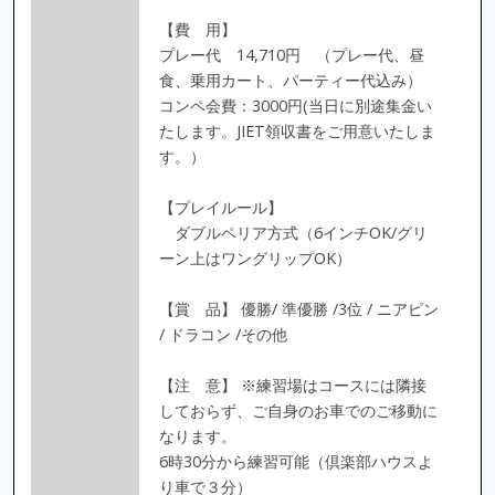
【費 用】
プレー代 14,710円 （プレー代、昼
食、乗用カート、パーティー代込み）
コンペ会費：3000円(当日に別途集金い
たします。JIET領収書をご用意いたしま
す。）
【プレイルール】
ダブルペリア方式（6インチOK/グリ
ーン上はワングリップOK）
【賞 品】 優勝/ 準優勝 /3位 / ニアピン
/ ドラコン /その他
【注 意】 ※練習場はコースには隣接
しておらず、ご自身のお車でのご移動に
なります。
6時30分から練習可能（倶楽部ハウスよ
り車で３分）