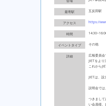
会場
五反田駅
最寄駅
https://www
アクセス
14:30~16:0
時間
その他
イベントタイプ
広報委員会
詳細
JIETを
これからJ
JIETは
説明会では
つきまして
い会員様、