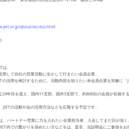
.jiet.or.jp/about/access.html
0
では、
より活用して自社の営業活動に生かして行きたい会員企業、
IETの活用を検討するために、活動内容を知りたい未会員企業を対象に「J
、設立29年目を迎え、国内11支部、国外3支部で、約800社の会員が在籍
、JIETの活動や会の活用方法などを広報する予定です。
は、パートナー営業に力を入れたい企業担当者、入会してまだ日が浅く
JIET内での繋がりを深めたい方などをは、是非、当説明会にご参加をお