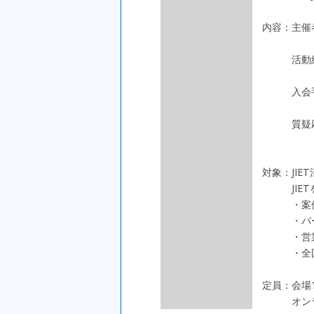
内容：主催
活動紹
入会手
質疑応
対象：JI
JIETを
・案件・
・パート
・営業の
・全国の
定員：会場
オンライ