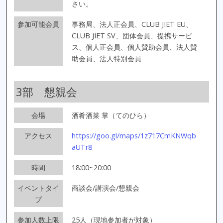
さい。
参加可能会員
事務局、法人正会員、CLUB JIET EU、
CLUB JIET SV、団体会員、提携サービ
ス、個人正会員、個人賛助会員、法人賛
助会員、法人特別会員
3部 懇親会
会場
酒肴酒菜 掌（てのひら）
アクセス
https://goo.gl/maps/1z717CmKNWqb
aUTr8
時間
18:00~20:00
イベントタイ
商談会/講演会/懇親会
プ
参加人数上限
25人（現地参加者が対象）