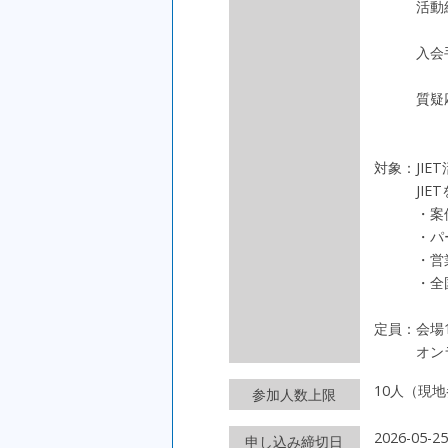
活動紹
入会手
質疑応
対象：JI
JIETを
・案件・
・パート
・営業の
・全国の
定員：会場
オンライ
10人（現
参加人数上限
2026-05
申し込み締切日