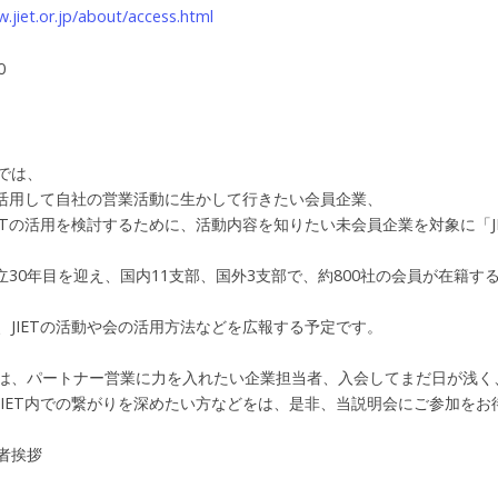
.jiet.or.jp/about/access.html
0
では、
より活用して自社の営業活動に生かして行きたい会員企業、
IETの活用を検討するために、活動内容を知りたい未会員企業を対象に「J
、設立30年目を迎え、国内11支部、国外3支部で、約800社の会員が在籍
、JIETの活動や会の活用方法などを広報する予定です。
は、パートナー営業に力を入れたい企業担当者、入会してまだ日が浅く
JIET内での繋がりを深めたい方などをは、是非、当説明会にご参加をお
者挨拶