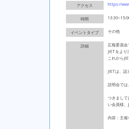
https://www
アクセス
13:30~15:0
時間
その他
イベントタイプ
広報委員会
詳細
JIETを
これからJ
JIETは
説明会では
つきまして
い会員様、
内容：主催