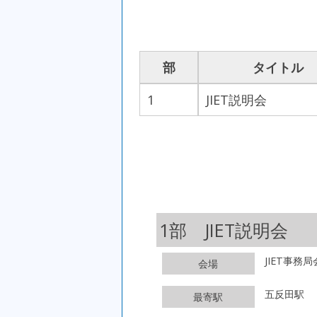
部
タイトル
1
JIET説明会
1部 JIET説明会
JIET事務局
会場
五反田駅
最寄駅