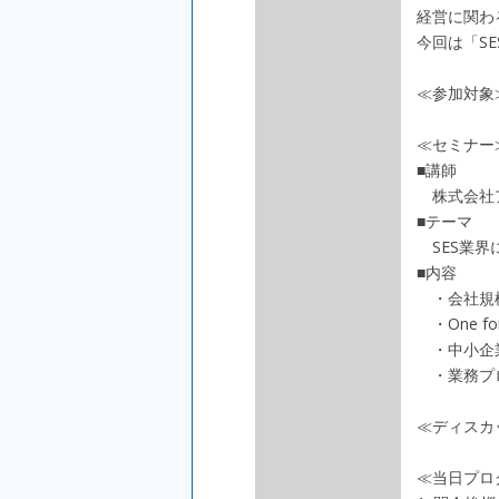
経営に関わ
今回は「S
≪参加対象
≪セミナー≫ 
■講師
株式会社ア
■テーマ
SES業界
■内容
・会社規模
・One for 
・中小企
・業務プロ
≪ディスカッ
≪当日プロ