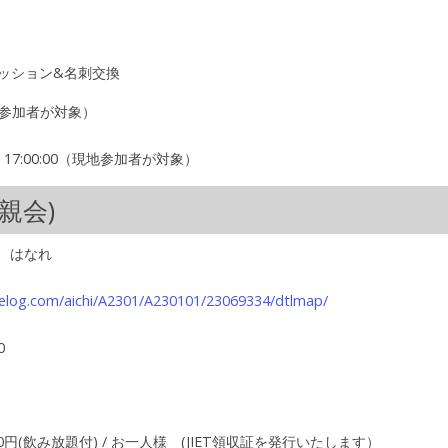
カッション&名刺交換
地参加者が対象）
-20 17:00:00（現地参加者が対象）
親会)
 はなれ
belog.com/aichi/A2301/A230101/23069334/dtlmap/
0
00円(飲み放題付) / お一人様 (JIET領収証を発行いたします）