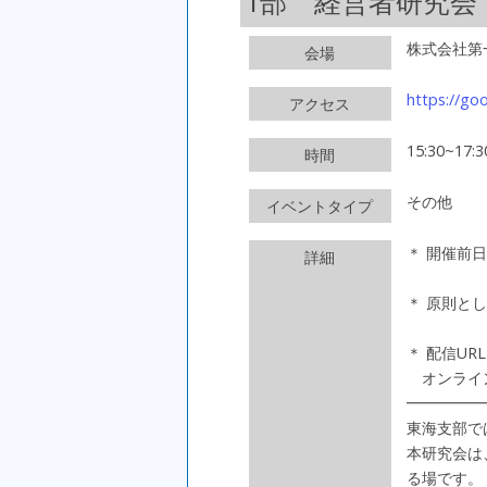
1部 経営者研究会
株式会社第
会場
https://go
アクセス
15:30~17:3
時間
その他
イベントタイプ
＊ 開催前
詳細
＊ 原則と
＊ 配信UR
オンライン
━━━━━
東海支部で
本研究会は
る場です。