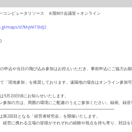
一コンピュータリソース ８階801会議室＋オンライン
o.gl/maps/d7khjWiTBdJ2
0
日の申込や当日の飛び込み参加はお控えいただき、事前申込にご協力お
して「現地参加」を推奨しております。遠隔地の場合はオンライン参加
Lは5月20日頃にお知らせいたします。
参加の方は、周囲の環境にご配慮のうえご参加ください。録画、録音
━━━━━━━━━━━━━━━━━━━━━━━━━━━━
は第2回目となる「経営者研究会」を開催いたします。
、経営に携わる立場の皆様がそれぞれの経験や視点を持ち寄り、対話を