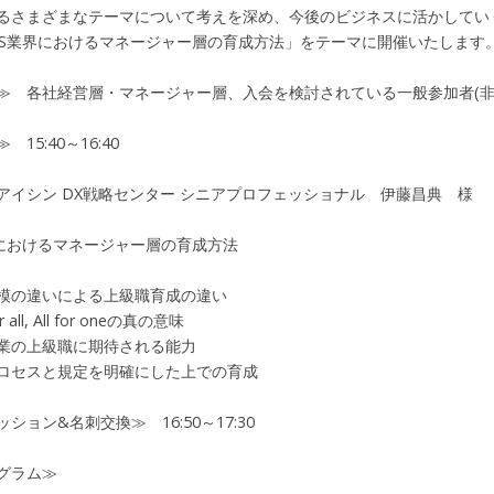
るさまざまなテーマについて考えを深め、今後のビジネスに活かしてい
ES業界におけるマネージャー層の育成方法」をテーマに開催いたします
≫ 各社経営層・マネージャー層、入会を検討されている一般参加者(非
15:40～16:40
イシン DX戦略センター シニアプロフェッショナル 伊藤昌典 様
におけるマネージャー層の育成方法
の違いによる上級職育成の違い
all, All for oneの真の意味
業の上級職に期待される能力
セスと規定を明確にした上での育成
ション&名刺交換≫ 16:50～17:30
グラム≫