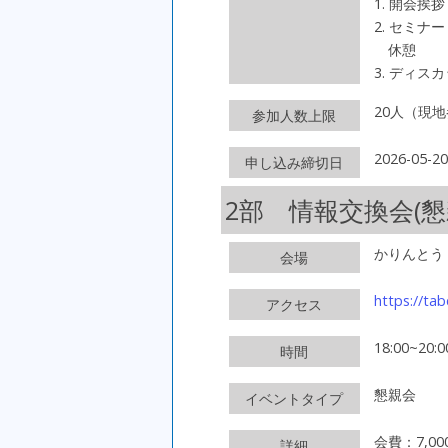
1. 開会挨拶
2. セミナー
休憩
3. ディス
20人（現
参加人数上限
2026-05
申し込み締切日
2部 情報交換会(懇
かりんとう
会場
https://ta
アクセス
18:00~20:0
時間
懇親会
イベントタイプ
会費：7,0
詳細