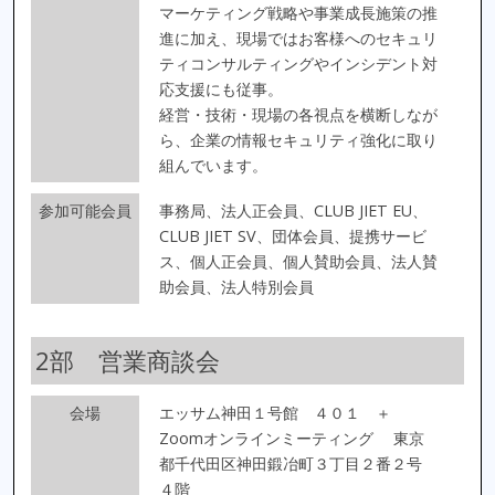
マーケティング戦略や事業成長施策の推
進に加え、現場ではお客様へのセキュリ
ティコンサルティングやインシデント対
応支援にも従事。
経営・技術・現場の各視点を横断しなが
ら、企業の情報セキュリティ強化に取り
組んでいます。
参加可能会員
事務局、法人正会員、CLUB JIET EU、
CLUB JIET SV、団体会員、提携サービ
ス、個人正会員、個人賛助会員、法人賛
助会員、法人特別会員
2部 営業商談会
会場
エッサム神田１号館 ４０１ ＋
Zoomオンラインミーティング
東京
都千代田区神田鍛冶町３丁目２番２号
４階