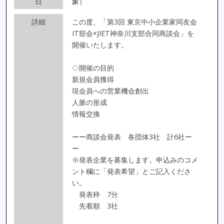
日
象）
詳細
この度、「第3回 東京中小企業家同友会
IT部会×JIET神奈川支部合同商談会」を
開催いたします。
◇開催の目的
新規会員獲得
現会員への営業機会創出
人脈の形成
情報交換
ーー商談会発表 各団体3社 計6社ー
ー
※発表企業を募集します。申込みのコメ
ント欄に「発表希望」とご記入くださ
い。
発表枠 7分
先着順 3社